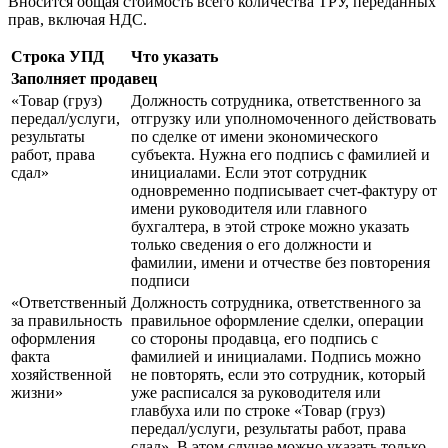
Вносится общая стоимость всего количества ТРУ, переданных
прав, включая НДС.
Строка УПД
Что указать
Заполняет продавец
«Товар (груз)
Должность сотрудника, ответственного за
передал/услуги,
отгрузку или уполномоченного действовать
результаты
по сделке от имени экономического
работ, права
субъекта. Нужна его подпись с фамилией и
сдал»
инициалами. Если этот сотрудник
одновременно подписывает счет-фактуру от
имени руководителя или главного
бухгалтера, в этой строке можно указать
только сведения о его должности и
фамилии, имени и отчестве без повторения
подписи
«Ответственный
Должность сотрудника, ответственного за
за правильность
правильное оформление сделки, операции
оформления
со стороны продавца, его подпись с
факта
фамилией и инициалами. Подпись можно
хозяйственной
не повторять, если это сотрудник, который
жизни»
уже расписался за руководителя или
главбуха или по строке «Товар (груз)
передал/услуги, результаты работ, права
сдал». В этом случае можно указать только