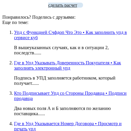
сделать расчет
Понравилось? Поделись с друзьями:
Еще по теме:
Упд с Функцией Счфдоп Что Это • Как заполнить упд в
сервисе куб
В вышеуказанных случаях, как и в ситуации 2,
последств......
Где в Упд Указывать Доверенность Покупателя • Как
заполнять электронный упд
Подпись в УПД заполняется работником, который
получает......
Кто Подписывает Упд со Стороны Продавца • Подписи
продавца
Два новых поля А и Б заполняются по желанию
поставщика......
Где в Упд Указывается Номер Договора • Просмотр и
печать упд