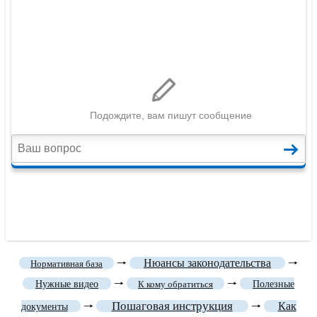
🠒
Нюансы законодательства
🠒
Нормативная база
🠒
🠒
Нужные видео
К кому обратиться
Полезные
Пошаговая инструкция
🠒
🠒
Как
документы