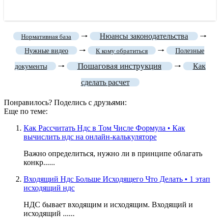
🠒
Нюансы законодательства
🠒
Нормативная база
🠒
🠒
Нужные видео
К кому обратиться
Полезные
Пошаговая инструкция
🠒
🠒
Как
документы
сделать расчет
Понравилось? Поделись с друзьями:
Еще по теме:
Как Рассчитать Ндс в Том Числе Формула • Как
вычислить ндс на онлайн-калькуляторе
Важно определиться, нужно ли в принципе облагать
конкр......
Входящий Ндс Больше Исходящего Что Делать • 1 этап
исходящий ндс
НДС бывает входящим и исходящим. Входящий и
исходящий ......