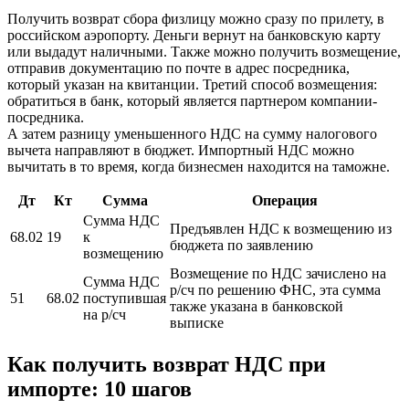
Получить возврат сбора физлицу можно сразу по прилету, в
российском аэропорту. Деньги вернут на банковскую карту
или выдадут наличными. Также можно получить возмещение,
отправив документацию по почте в адрес посредника,
который указан на квитанции. Третий способ возмещения:
обратиться в банк, который является партнером компании-
посредника.
А затем разницу уменьшенного НДС на сумму налогового
вычета направляют в бюджет. Импортный НДС можно
вычитать в то время, когда бизнесмен находится на таможне.
Дт
Кт
Сумма
Операция
Сумма НДС
Предъявлен НДС к возмещению из
68.02
19
к
бюджета по заявлению
возмещению
Возмещение по НДС зачислено на
Сумма НДС
р/сч по решению ФНС, эта сумма
51
68.02
поступившая
также указана в банковской
на р/сч
выписке
Как получить возврат НДС при
импорте: 10 шагов