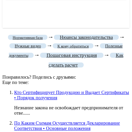
🠒
Нюансы законодательства
🠒
Нормативная база
🠒
🠒
Нужные видео
К кому обратиться
Полезные
Пошаговая инструкция
🠒
🠒
Как
документы
сделать расчет
Понравилось? Поделись с друзьями:
Еще по теме:
Кто Сертифицирует Продукцию и Выдает Сертификаты
• Порядок получения
Незнание закона не освобождает предпринимателя от
отве......
По Каким Схемам Осуществляется Декларирование
Соответствия • Основные положения