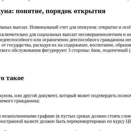
уна: понятие, порядок открытия
альных выплат. Номинальный счет для опекунов: открытие и осо
сключительно для социальных выплат несовершеннолетним и не
 недееспособного или ограниченно дееспособного гражданина не
т государства, расходуя их на содержание, воспитание, образов
овского обслуживания фигурируют 3 стороны: банк, подопечный 
о такое
пекуном, или другой документ, который может подтвердить полно
аемого гражданина;
 незаполненными графами (в пустых сроках должно стоять слово
 иностранной валюте должен быть переконвертирован по курсу ЦБ 