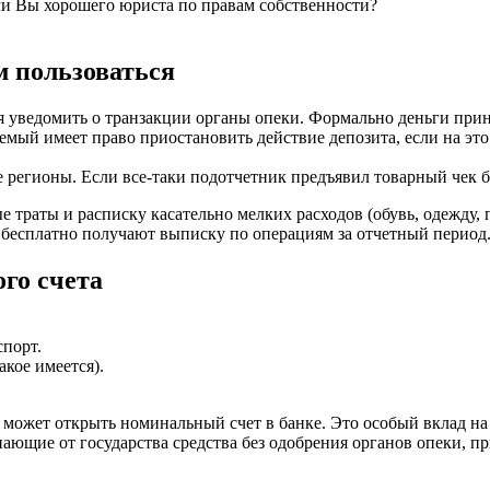
ли Вы хорошего юриста по правам собственности?
м пользоваться
я уведомить о транзакции органы опеки. Формально деньги прин
аемый имеет право приостановить действие депозита, если на это
ие регионы. Если все-таки подотчетник предъявил товарный чек
траты и расписку касательно мелких расходов (обувь, одежду,
 бесплатно получают выписку по операциям за отчетный период
го счета
спорт.
кое имеется).
 может открыть номинальный счет в банке. Это особый вклад на
ающие от государства средства без одобрения органов опеки, п