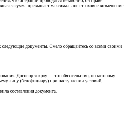
ения, что операции проводятся незаконно, он праве
пившаяся сумма превышает максимальное страховое возмещение
нк следующие документы. Смело обращайтесь со всеми своими
рования. Договор эскроу — это обязательство, по которому
етьему лицу (бенефициару) при наступлении условий,
вила составления документа.