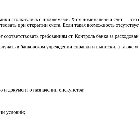
банки столкнулись с проблемами. Хотя номинальный счет — это сч
вовать при открытии счета. Если такая возможность отсутствуе
ет соответствовать требованиям ст. Контроль банка за расходова
олучать в банковском учреждении справки и выписки, а также у
 и документ о назначении опекунства;
ии условий;