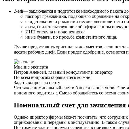
1-ый
— заключается в подготовке необходимого пакета д
паспорт гражданина, подающего обращение на откр
свидетельство о рождении несовершеннолетнего подо
акты, свидетельствующие об оформленном опекунс
ИНН опекуна и подопечного;
иные бумаги, по просьбе компетентного лица.
Лучше предоставить оригиналы документов, если нет тако
десяти рабочих дней. Если придет одобрение, останется
Мнение эксперта
Петров Алексей, главный консультант и оператор
По всем вопросам обращайтесь ко мне!
Задать вопрос эксперту
Что такое номинальный счет в банке для опекунов | Сче
приемного родителя ;. Смело обращайтесь со всеми своим
Номинальный счет для зачисления с
Однако директор фирмы может посчитать, что сотрудник
оприходованы и переданы в эксплуатацию. В таком случ
Поэтому не удастся получать средства в поездках в друг