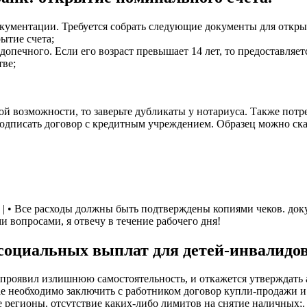
окументации. Требуется собрать следующие документы для откры
ытие счета;
печного. Если его возраст превышает 14 лет, то предоставляетс
тве;
й возможности, то заверьте дубликаты у нотариуса. Также потреб
 подписать договор с кредитным учреждением. Образец можно ска
та | • Все расходы должны быть подтверждены копиями чеков. до
и вопросами, я отвечу в течение рабочего дня!
оциальных выплат для детей-инвалидов 
 проявил излишнюю самостоятельность, и откажется утверждать
ае необходимо заключить с работником договор купли-продажи 
ие регионы. отсутствие каких-либо лимитов на снятие наличных;.