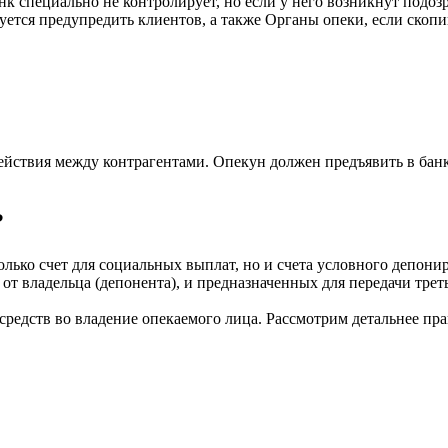
 специально не контролирует, но если у него возникнут подозр
уется предупредить клиентов, а также Органы опеки, если ско
одействия между контрагентами. Опекун должен предъявить в ба
?
только счет для социальных выплат, но и счета условного депони
х от владельца (депонента), и предназначенных для передачи тр
редств во владение опекаемого лица. Рассмотрим детальнее пра