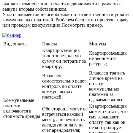
выплаты компенсации за часть недвижимости в рамках ее
выкупа вторым собственником.
Уплата алиментов не освобождает от ответственности уплаты
коммунальных платежей. Разберем бесплатно простую задачу
или проведем консультацию Посмотреть пример.
Вид оплаты
Плюсы
Минусы
Квартиросъемщик
Квартиросъемщик
точно знает, какую
не экономить
сумму он потратит за
ресурсы;
квартиру;
Владелец тратить
Владелец
личное время на
самостоятельно ведет
оплату
контроль по оплате
коммунальных
коммунальных
платежей за
платежей;
сдаваемое жилье;
Коммунальные
платежи
Квартиросъемщик
Обе стороны могут не
включаются в
может считать, что
встречаться каждый
стоимость аренды
ему завышают
месяц, а перечислять
оплату, так как он
арендную оплату на
не контролирует
счет арендодателя;
оплату счетов;