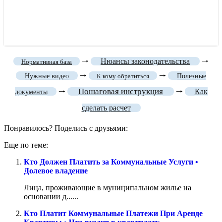
🠒
Нюансы законодательства
🠒
Нормативная база
🠒
🠒
Нужные видео
К кому обратиться
Полезные
Пошаговая инструкция
🠒
🠒
Как
документы
сделать расчет
Понравилось? Поделись с друзьями:
Еще по теме:
Кто Должен Платить за Коммунальные Услуги •
Долевое владение
Лица, проживающие в муниципальном жилье на
основании д......
Кто Платит Коммунальные Платежи При Аренде