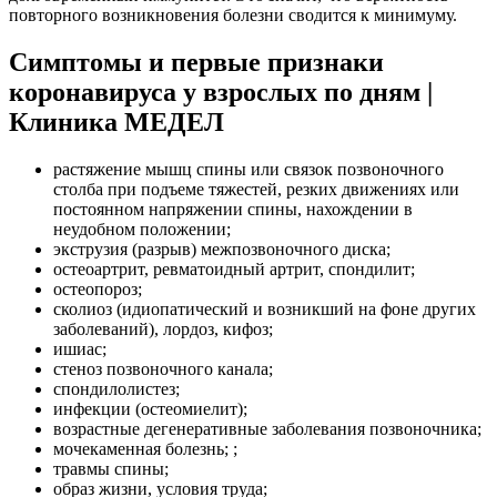
повторного возникновения болезни сводится к минимуму.
Симптомы и первые признаки
коронавируса у взрослых по дням |
Клиника МЕДЕЛ
растяжение мышц спины или связок позвоночного
столба при подъеме тяжестей, резких движениях или
постоянном напряжении спины, нахождении в
неудобном положении;
экструзия (разрыв) межпозвоночного диска;
остеоартрит, ревматоидный артрит, спондилит;
остеопороз;
сколиоз (идиопатический и возникший на фоне других
заболеваний), лордоз, кифоз;
ишиас;
стеноз позвоночного канала;
спондилолистез;
инфекции (остеомиелит);
возрастные дегенеративные заболевания позвоночника;
мочекаменная болезнь; ;
травмы спины;
образ жизни, условия труда;