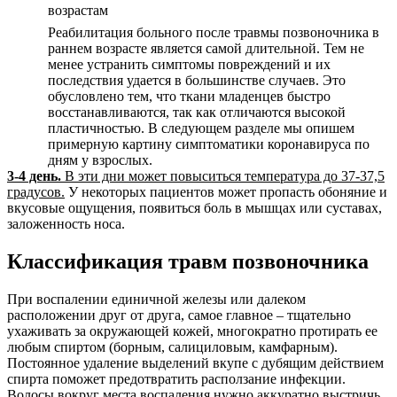
возрастам
Реабилитация больного после травмы позвоночника в
раннем возрасте является самой длительной. Тем не
менее устранить симптомы повреждений и их
последствия удается в большинстве случаев. Это
обусловлено тем, что ткани младенцев быстро
восстанавливаются, так как отличаются высокой
пластичностью. В следующем разделе мы опишем
примерную картину симптоматики коронавируса по
дням у взрослых.
3-4 день.
В эти дни может повыситься температура до 37-37,5
градусов.
У некоторых пациентов может пропасть обоняние и
вкусовые ощущения, появиться боль в мышцах или суставах,
заложенность носа.
Классификация травм позвоночника
При воспалении единичной железы или далеком
расположении друг от друга, самое главное – тщательно
ухаживать за окружающей кожей, многократно протирать ее
любым спиртом (борным, салициловым, камфарным).
Постоянное удаление выделений вкупе с дубящим действием
спирта поможет предотвратить расползание инфекции.
Волосы вокруг места воспаления нужно аккуратно выстричь.