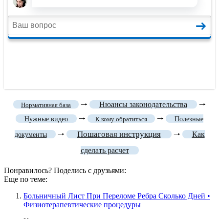
🠒
Нюансы законодательства
🠒
Нормативная база
🠒
🠒
Нужные видео
К кому обратиться
Полезные
Пошаговая инструкция
🠒
🠒
Как
документы
сделать расчет
Понравилось? Поделись с друзьями:
Еще по теме:
Больничный Лист При Переломе Ребра Сколько Дней •
Физиотерапевтические процедуры