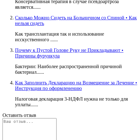
Консервативная терапия в случае псевдоартроза
является......
Сколько Можно Сидеть на Больничном со Спиной • Как
нельзя сидеть
Как трансплантация так и использование
исскуственного ......
Почему к Пустой Голове Руку не Прикладывают •
Причины фурункула
Бактерии: Наиболее распространенной причиной
бактериал......
Как Заполнить Декларацию на Возмещение за Лечение •
Инструкция по оформленению
Налоговая декларация 3-НДФЛ нужна не только для
уплаты......
Оставить отзыв