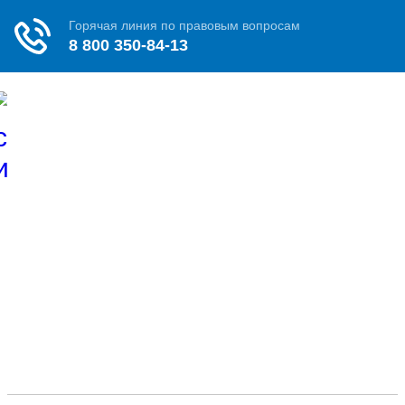
Toggle navigation
Главная
Полезное
Недвижимость
Земельный участок
Горячая линия
Бизнес
Совет юриста
Форум
Вопрос юристу