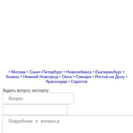
•
•
ПОЛЬЗОВАТЕЛЬСКОЕ СОГЛАШЕНИЕ
СПРАВОЧНИК
•
ПОПУЛЯРНЫЕ СТРАНИЦЫ
В РЕГИОНАХ
2021 © pravo-sobstvennost.ru. Права собственника. Все о
распоряжении, владении и пользовании. Аренда, продажа, покупка,
оформление дарственных на недвижимую и иную собственность.
Юридическая консультация. Все права защищены.
Для повышения удобства работы с сайтом мы используем файлы
cookie. В cookie содержатся данные о прошлых посещениях сайта.
Если вы не хотите, чтобы эти данные обрабатывались, отключите
cookie в настройках браузера.
•
Москва
•
Санкт-Петербург
•
Новосибирск
•
Екатеринбург
•
Казань
•
Нижний Новгород
•
Омск
•
Самара
•
Ростов на Дону
•
Краснодар
•
Саратов
Задать вопрос эксперту