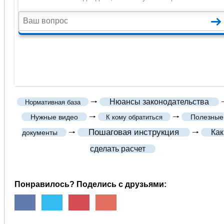
🠒
Нюансы законодательства

Нормативная база
🠒
🠒
Нужные видео
Полезные
К кому обратиться
Пошаговая инструкция
🠒
🠒
Как
документы
сделать расчет
Понравилось? Поделись с друзьями: