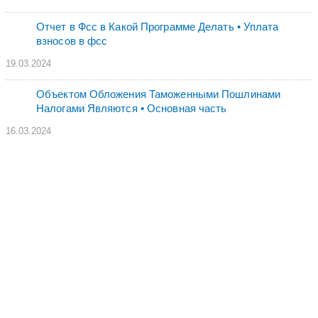
Отчет в Фсс в Какой Программе Делать • Уплата
взносов в фсс
19.03.2024
Объектом Обложения Таможенными Пошлинами
Налогами Являются • Основная часть
16.03.2024
•
•
СВЯЗЬ С РЕДАКЦИЕЙ
ПОЛИТИКА КОНФИДЕНЦИАЛЬНОСТИ
•
•
•
О ПРОЕКТЕ
ДЛЯ ПРАВООБЛАДАТЕЛЕЙ
РЕКЛАМА
•
СОГЛАСИЕ НА ОБРАБОТКУ ПЕРСОНАЛЬНЫХ ДАННЫХ