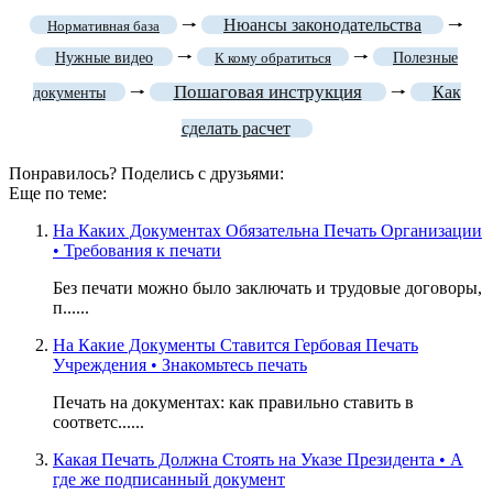
🠒
Нюансы законодательства
🠒
Нормативная база
🠒
🠒
Нужные видео
К кому обратиться
Полезные
Пошаговая инструкция
🠒
🠒
Как
документы
сделать расчет
Понравилось? Поделись с друзьями:
Еще по теме:
На Каких Документах Обязательна Печать Организации
• Требования к печати
Без печати можно было заключать и трудовые договоры,
п......
На Какие Документы Ставится Гербовая Печать
Учреждения • Знакомьтесь печать
Печать на документах: как правильно ставить в
соответс......
Какая Печать Должна Стоять на Указе Президента • А
где же подписанный документ