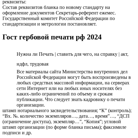
реквизиты:
Состав реквизитов бланка по новому стандарту на
оформление документов Секретарь-референт ежемес.
Государственный комитет Российской Федерации по
стандартизации и метрологии постановляет.
Гост гербовой печати рф 2024
Нужна ли Печать | ставить для чего, на справку | акт,
ндфл, трудовая
Все материалы сайта Министерства внутренних дел
Российской Федерации могут быть воспроизведены в
любых средствах массовой информации, на серверах
сети Интернет или на любых иных носителях без
каких-либо ограничений по объему и срокам
публикации. Что следует знать кадровику о печати
организации.
штамп нотариального засвидетельствования; “К” (контроль);
“Вх. №. количество экземпляров…, дата…, время”…, “ДСП
(ограничение доступа), экземпляр…”, “Копия”; угловой
штамп организации (по форме бланка письма); факсимиле
подписи и др.