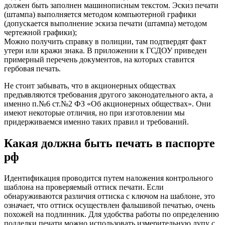
должен быть заполнен машинописным текстом. Эскиз печати
(штампа) выполняется методом компьютерной графики
(допускается выполнение эскиза печати (штампа) методом
чертежной графики);
Можно получить справку в полиции, там подтвердят факт
утери или кражи знака. В приложении к ГСДОУ приведен
примерный перечень документов, на которых ставится
гербовая печать.
Не стоит забывать, что в акционерных обществах
предъявляются требования другого законодательного акта, а
именно п.№6 ст.№2 ФЗ «Об акционерных обществах». Они
имеют некоторые отличия, но при изготовлении мы
придерживаемся именно таких правил и требований.
Какая должна быть печать в паспорте
рф
Идентификация проводится путем наложения контрольного
шаблона на проверяемый оттиск печати. Если
обнаруживаются различия оттиска с ключом на шаблоне, это
означает, что оттиск осуществлен фальшивой печатью, очень
похожей на подлинник. Для удобства работы по определению
подделки печати можно использовать измерительную лупу с